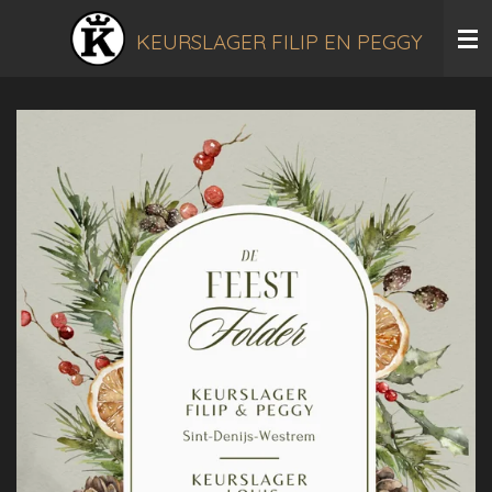
Ga
KEURSLAGER FILIP EN PEGGY
direct
naar
de
hoofdinhoud