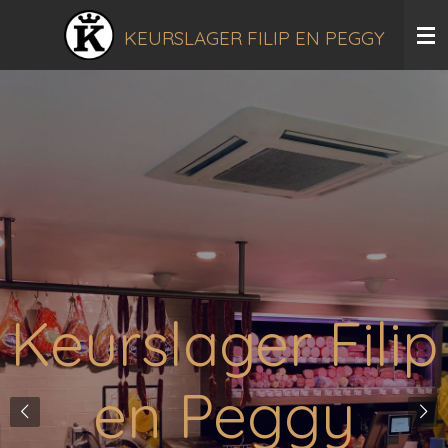
Ga
KEURSLAGER FILIP EN PEGGY
direct
naar
de
hoofdinhoud
Keurslager Filip
en Peggy