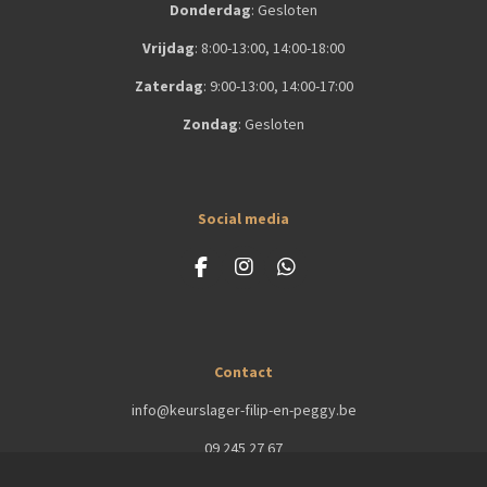
Donderdag
:
Gesloten
Vrijdag
:
8:00-13:00, 14:00-18:00
Zaterdag
: 9
:00-13:00, 14:00-17:00
Zondag
:
Gesloten
Social media
F
I
W
a
n
h
c
s
a
e
t
t
b
a
s
Contact
o
g
A
o
r
p
info@keurslager-filip-en-peggy.be
k
a
p
m
09 245 27 67
Loofblommestraat 81